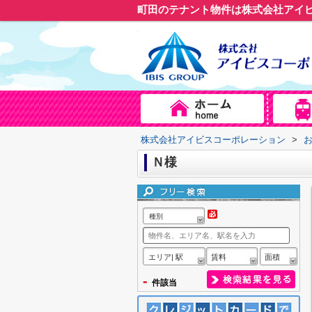
町田のテナント物件は株式会社アイ
株式会社アイビスコーポレーション
>
Ｎ様
種別
エリア| 駅
賃料
面積
-
件該当