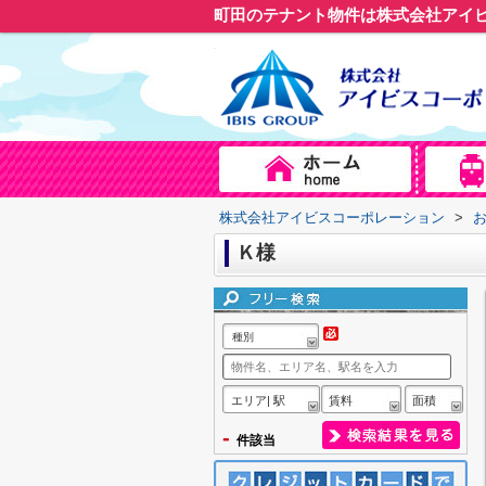
町田のテナント物件は株式会社アイ
株式会社アイビスコーポレーション
>
Ｋ様
種別
エリア| 駅
賃料
面積
-
件該当