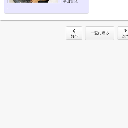
半田賢児
-
一覧に戻る