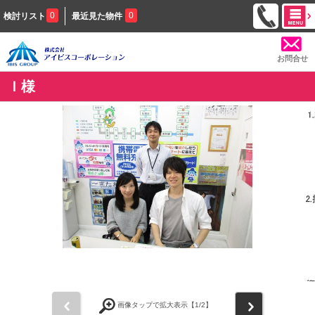
0
0
検討リスト
最近見た物件
お問合せ
Ｉ様
前
次
画像タップで拡大表示【
1
/2】