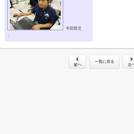
半田賢児
-
一覧に戻る