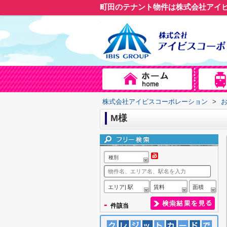
町田のテナント物件は株式会社アイ
株式会社アイビスコーポレーション
>
M様
種別
エリア| 駅
賃料
面積
-
件該当