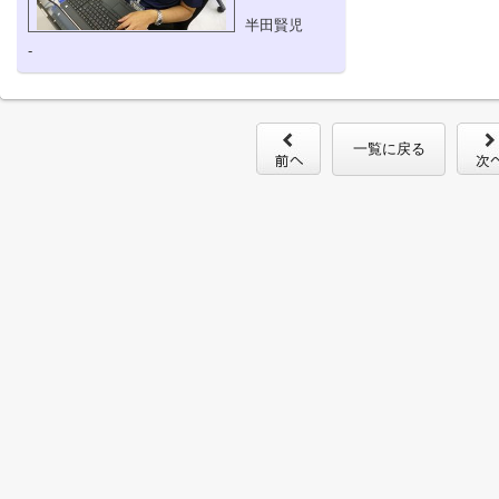
半田賢児
-
一覧に戻る