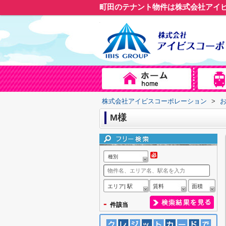
町田のテナント物件は株式会社アイ
株式会社アイビスコーポレーション
>
M様
種別
エリア| 駅
賃料
面積
-
件該当