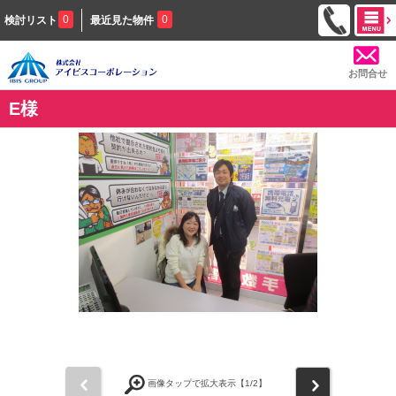
0
0
検討リスト
最近見た物件
お問合せ
E様
前
次
画像タップで拡大表示【
1
/2】