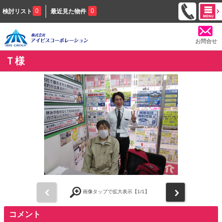
0
0
検討リスト
最近見た物件
お問合せ
Ｔ様
前
次
画像タップで拡大表示【
1
/1】
コメント