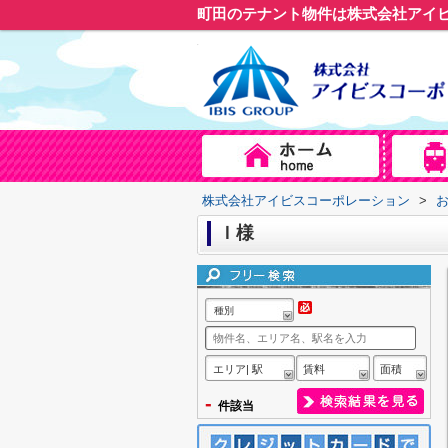
町田のテナント物件は株式会社アイ
株式会社アイビスコーポレーション
>
Ｉ様
種別
エリア| 駅
賃料
面積
-
件該当