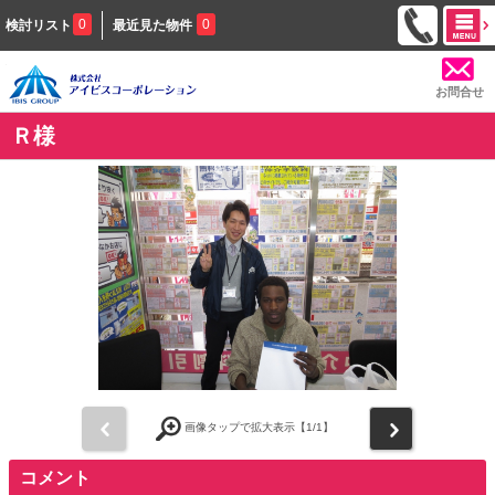
0
0
検討リスト
最近見た物件
お問合せ
Ｒ様
前
次
画像タップで拡大表示【
1
/1】
コメント