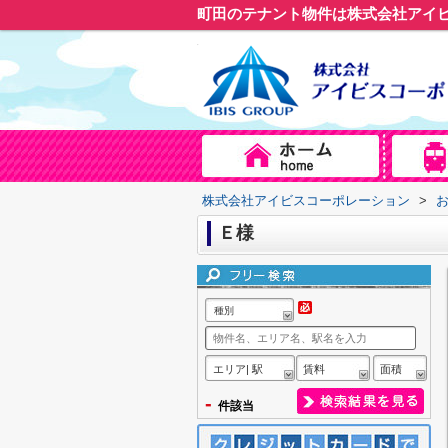
町田のテナント物件は株式会社アイ
株式会社アイビスコーポレーション
>
Ｅ様
種別
エリア| 駅
賃料
面積
-
件該当