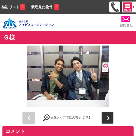
0
0
検討リスト
最近見た物件
お問合せ
Ｇ様
前
次
画像タップで拡大表示【
1
/1】
コメント