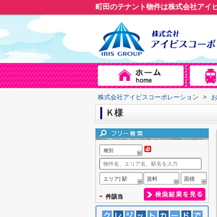
町田のテナント物件は株式会社アイ
株式会社アイビスコーポレーション
>
Ｋ様
種別
エリア| 駅
賃料
面積
-
件該当