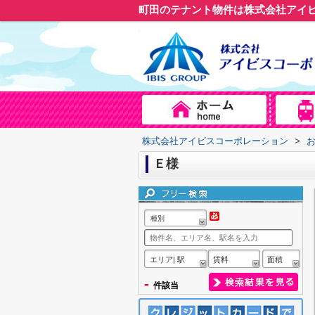
町田のテナント物件は株式会社アイ
株式会社アイビスコーポレーション
>
Ｅ様
種別
エリア| 駅
賃料
面積
-
件該当