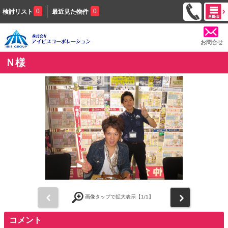
0
0
検討リスト
最近見た物件
お問合せ
Ｎ様
前
次
画像タップで拡大表示【
1
/1】
コメント