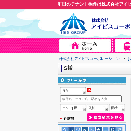
町田のテナント物件は株式会社アイ
株式会社アイビスコーポレーション
>
S様
種別
エリア| 駅
賃料
面積
-
件該当