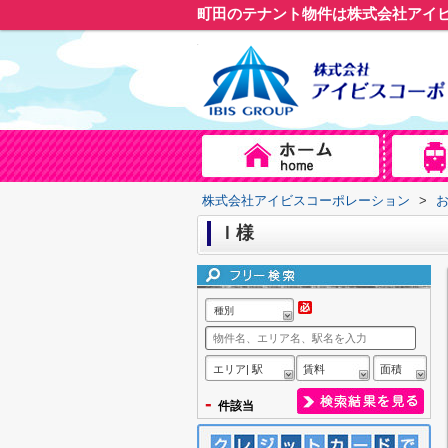
町田のテナント物件は株式会社アイ
株式会社アイビスコーポレーション
>
Ｉ様
種別
エリア| 駅
賃料
面積
-
件該当