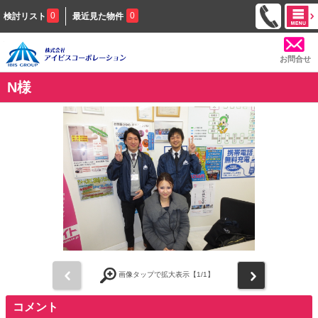
0
0
検討リスト
最近見た物件
お問合せ
N様
前
次
画像タップで拡大表示【
1
/1】
コメント