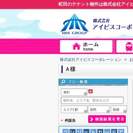
町田のテナント物件は株式会社アイ
株式会社アイビスコーポレーション
>
Ａ様
種別
エリア| 駅
賃料
面積
-
件該当