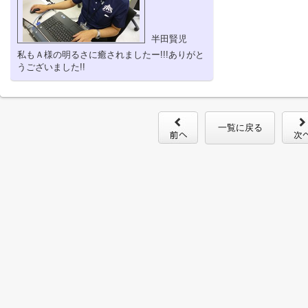
半田賢児
私もＡ様の明るさに癒されましたー!!!ありがと
うございました!!
一覧に戻る