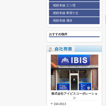
相鉄本線 三ツ境
相鉄本線 希望ケ丘
相鉄本線 瀬谷
おすすめ物件
株式会社アイビスコーポレーショ
ン
〒194-0013