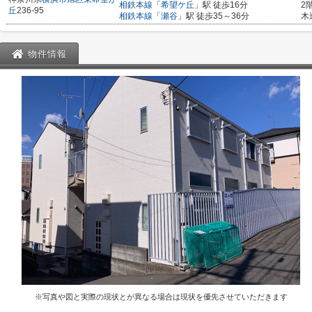
相鉄本線
「
希望ケ丘
」駅 徒歩16分
2
丘
236-95
相鉄本線
「
瀬谷
」駅 徒歩35～36分
木
物件情報
※写真や図と実際の現状とが異なる場合は現状を優先させていただきます