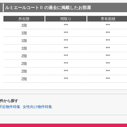
ルミエールコートⅡ
の過去に掲載したお部屋
所在階
間取り
専有面積
1階
***
***
1階
***
***
1階
***
***
1階
***
***
2階
***
***
2階
***
***
2階
***
***
2階
***
***
件から探す
駅近物件特集
女性向け物件特集