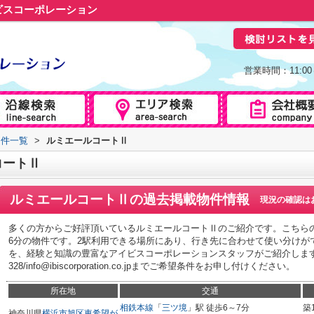
ビスコーポレーション
営業時間：11:0
物件一覧
>
ルミエールコートⅡ
コートⅡ
ルミエールコートⅡ
の過去掲載物件情報
現況の確認は
多くの方からご好評頂いているルミエールコートⅡのご紹介です。こちら
6分の物件です。2駅利用できる場所にあり、行き先に合わせて使い分けが
を、経験と知識の豊富なアイビスコーポレーションスタッフがご紹介します。01
328/info@ibiscorporation.co.jpまでご希望条件をお申し付けください。
所在地
交通
相鉄本線
「
三ツ境
」駅 徒歩6～7分
築
神奈川県
横浜市旭区
東希望が