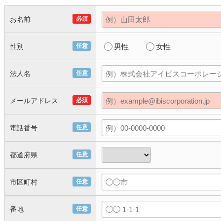
お名前
必須
性別
任意
男性
女性
法人名
任意
メールアドレス
必須
電話番号
任意
都道府県
任意
市区町村
任意
番地
任意