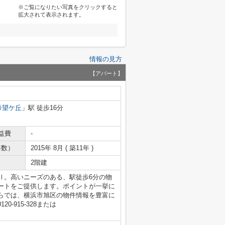
※ご覧になりたい写真をクリックすると
拡大されて表示されます。
情報の見方
【アパート】
希望ケ丘
」駅 徒歩16分
益費
-
年数）
2015年 8月 ( 築11年 )
2階建
Ⅱ。高いニーズのある、駅徒歩6分の物
ートをご提供します。ポイントが一挙に
らでは、横浜市旭区の物件情報を豊富に
-915-328または