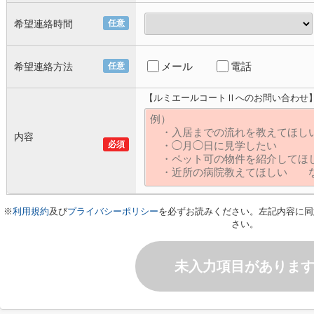
希望連絡時間
任意
メール
電話
希望連絡方法
任意
【ルミエールコートⅡへのお問い合わせ
内容
必須
※
利用規約
及び
プライバシーポリシー
を必ずお読みください。左記内容に同
さい。
未入力項目がありま