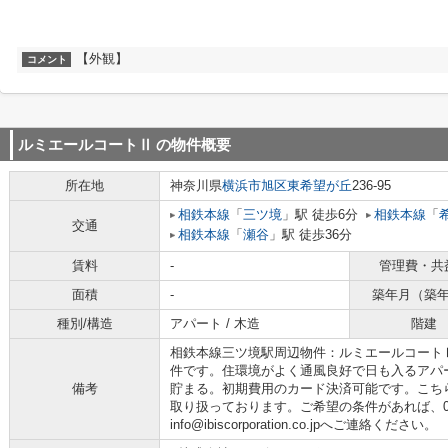
【外観】
コメント
ルミエールコートⅡ
の物件概要
所在地
神奈川県
横浜市旭区
東希望が丘
236-95
相鉄本線
「
三ツ境
」駅 徒歩6分
相鉄本線
「
交通
相鉄本線
「
瀬谷
」駅 徒歩36分
賃料
-
管理費・共
面積
-
築年月（築
種別/構造
アパート / 木造
階建
相鉄本線三ツ境駅周辺物件：ルミエールコート
件です。住環境がよく通風良好で日も入るアパ
備考
貯まる。初期費用のカード決済可能です。こち
取り扱っております。ご希望の条件があれば、0120
info@ibiscorporation.co.jpへご連絡ください。