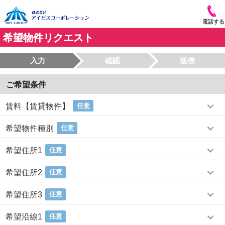
電話する
希望物件リクエスト
入力
確認
送信
ご希望条件
賃料【賃貸物件】
任意
希望物件種別
任意
希望住所1
任意
希望住所2
任意
希望住所3
任意
希望沿線1
任意