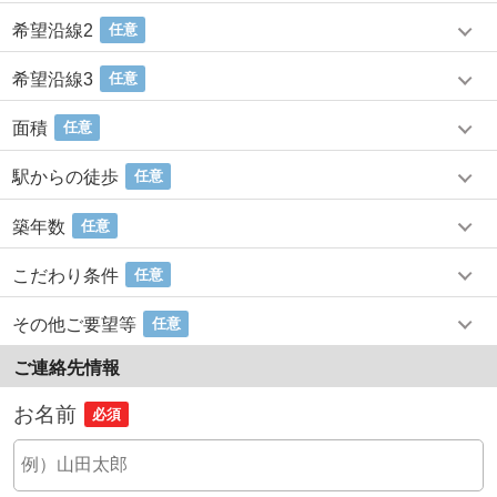
希望沿線2
任意
希望沿線3
任意
面積
任意
駅からの徒歩
任意
築年数
任意
こだわり条件
任意
その他ご要望等
任意
ご連絡先情報
お名前
必須