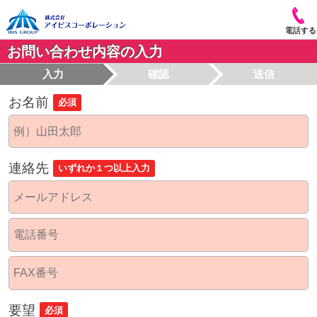
電話する
お問い合わせ内容の入力
入力
確認
送信
お名前
必須
連絡先
いずれか１つ以上入力
要望
必須