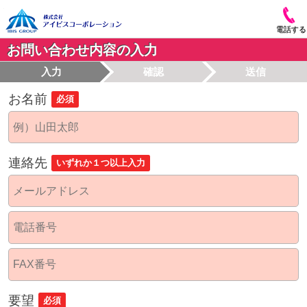
電話する
お問い合わせ内容の入力
入力
確認
送信
お名前
必須
連絡先
いずれか１つ以上入力
要望
必須