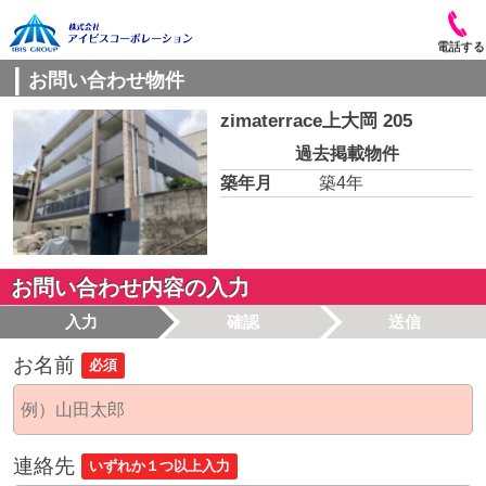
電話する
お問い合わせ物件
zimaterrace上大岡 205
過去掲載物件
築年月
築4年
お問い合わせ内容の入力
入力
確認
送信
お名前
必須
連絡先
いずれか１つ以上入力