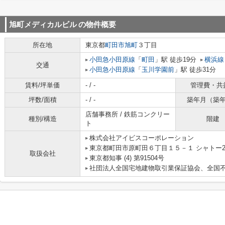
旭町メディカルビル
の物件概要
所在地
東京都
町田市
旭町
３丁目
小田急小田原線
「
町田
」駅 徒歩19分
横浜線
交通
小田急小田原線
「
玉川学園前
」駅 徒歩31分
賃料/坪単価
- / -
管理費・共
坪数/面積
- / -
築年月（築
店舗事務所 / 鉄筋コンクリー
種別/構造
階建
ト
株式会社アイビスコーポレーション
東京都町田市原町田６丁目１５－１ シャトー2
取扱会社
東京都知事 (4) 第91504号
社団法人全国宅地建物取引業保証協会、全国