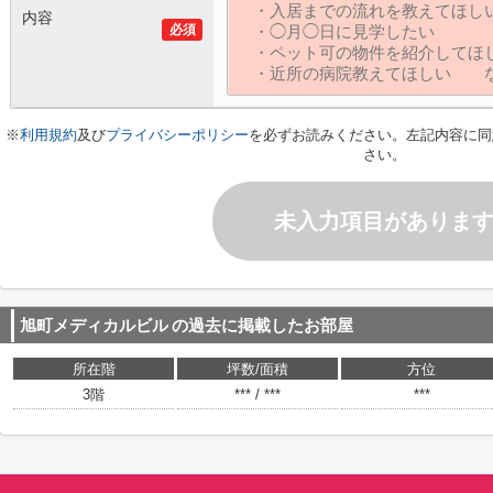
内容
必須
※
利用規約
及び
プライバシーポリシー
を必ずお読みください。左記内容に同
さい。
未入力項目がありま
旭町メディカルビル
の過去に掲載したお部屋
所在階
坪数/面積
方位
3階
*** / ***
***