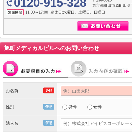
0120-915-328
〒194-0013
東京都町田市原町田６丁
11:00～17:00 定休日:水曜日、土曜日、日曜日
旭町メディカルビル
へのお問い合わせ
お名前
必須
性別
任意
男性
女性
法人名
任意