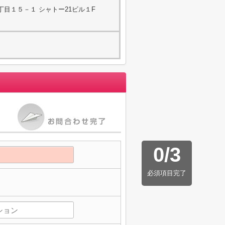
目１５－１ シャトー21ビル１F
0
/
3
必須項目完了