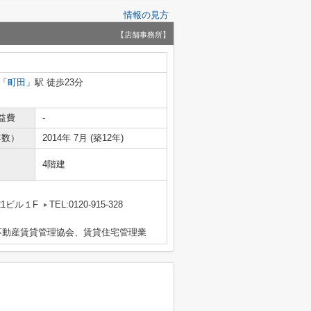
情報の見方
【店舗事務所】
「
町田
」駅 徒歩23分
益費
-
年数）
2014年 7月 (築12年)
4階建
1ビル１F
TEL:0120-915-328
不動産賃貸管理協会、賃貸住宅管理業