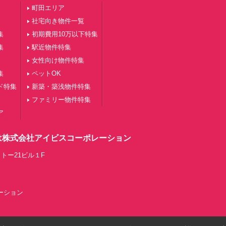
町田エリア
社宅向き物件一覧
集
初期費用10万以下特集
集
駅近物件特集
女性向け物件特集
集
ペットOK
ド特集
新築・築浅物件特集
ファミリー物件特集
ア
は株式会社アイビスコーポレーション
トー21ビル１F
レーション