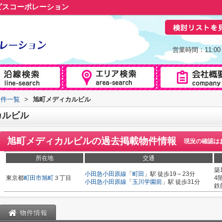
ビスコーポレーション
営業時間：11:0
物件一覧
>
旭町メディカルビル
カルビル
旭町メディカルビル
の過去掲載物件情報
現況の確認は
所在地
交通
築
小田急小田原線
「
町田
」駅 徒歩19～23分
東京都
町田市
旭町
３丁目
4
小田急小田原線
「
玉川学園前
」駅 徒歩31分
鉄
物件情報