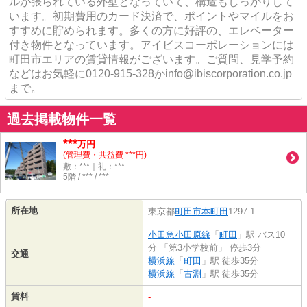
ルが張られている外壁となっていて、構造もしっかりして
います。初期費用のカード決済で、ポイントやマイルをお
すすめに貯められます。多くの方に好評の、エレベーター
付き物件となっています。アイビスコーポレーションには
町田市エリアの賃貸情報がございます。ご質問、見学予約
などはお気軽に0120-915-328かinfo@ibiscorporation.co.jp
まで。
過去掲載物件一覧
***
万円
(管理費・共益費 ***円)
敷：***｜礼：***
5階 / *** / ***
所在地
東京都
町田市
本町田
1297-1
小田急小田原線
「
町田
」駅 バス10
分 「第3小学校前」 停歩3分
交通
横浜線
「
町田
」駅 徒歩35分
横浜線
「
古淵
」駅 徒歩35分
賃料
-