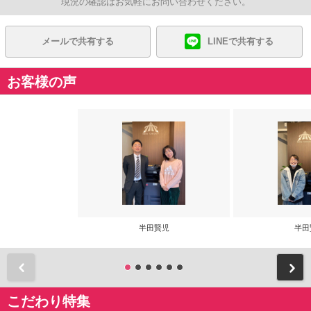
現況の確認はお気軽にお問い合わせください。
メールで共有する
LINEで共有する
お客様の声
半田賢児
半田
前
こだわり特集