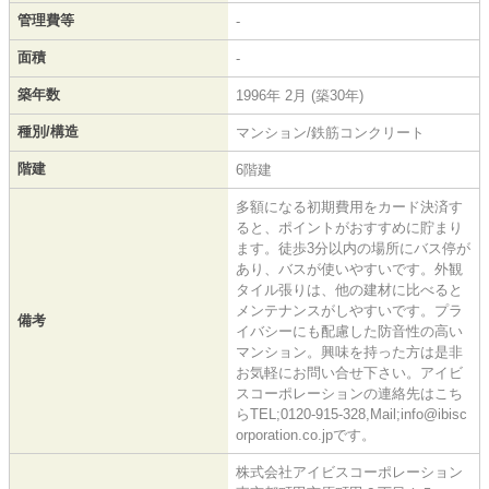
管理費等
-
面積
-
築年数
1996年 2月 (築30年)
種別/構造
マンション/鉄筋コンクリート
階建
6階建
多額になる初期費用をカード決済す
ると、ポイントがおすすめに貯まり
ます。徒歩3分以内の場所にバス停が
あり、バスが使いやすいです。外観
タイル張りは、他の建材に比べると
メンテナンスがしやすいです。プラ
備考
イバシーにも配慮した防音性の高い
マンション。興味を持った方は是非
お気軽にお問い合せ下さい。アイビ
スコーポレーションの連絡先はこち
らTEL;0120-915-328,Mail;info@ibisc
orporation.co.jpです。
株式会社アイビスコーポレーション