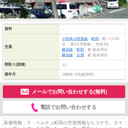
1 / 2
賃料
-
小田急小田原線
「
町田
」駅 バス10
分 「第3小学校前」 停歩3分
交通
横浜線
「
町田
」駅 徒歩35分
横浜線
「
古淵
」駅 徒歩35分
間取り(面積)
-(-)
築年月
1996年 2月(築30年)
メールでお問い合わせする(無料)
電話でお問い合わせする
新着情報：ラ・ベルチュ町田の空室情報ならコチラ。タイ