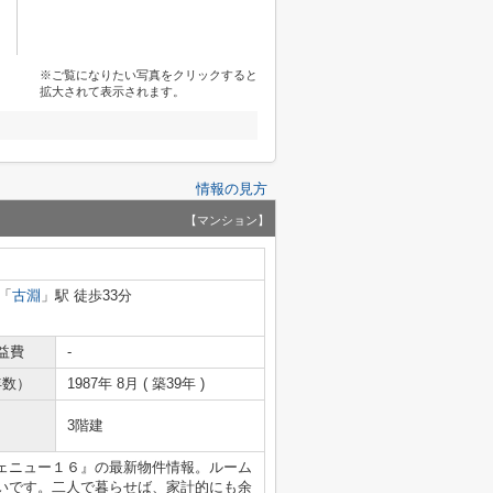
※ご覧になりたい写真をクリックすると
拡大されて表示されます。
情報の見方
【マンション】
「
古淵
」駅 徒歩33分
益費
-
年数）
1987年 8月 ( 築39年 )
3階建
ェニュー１６』の最新物件情報。ルーム
いです。二人で暮らせば、家計的にも余