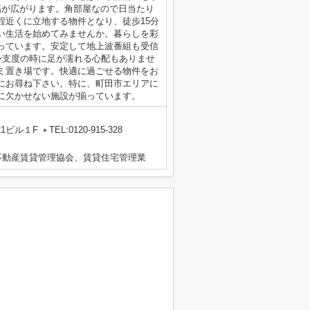
幅が広がります。角部屋なので日当たり
程近くに立地する物件となり、徒歩15分
い生活を始めてみませんか。暮らしを彩
っています。安定して地上波番組も受信
身支度の時に足が濡れる心配もありませ
ミ置き場です。快適に過ごせる物件をお
にお尋ね下さい。特に、町田市エリアに
に欠かせない施設が揃っています。
1ビル１F
TEL:0120-915-328
不動産賃貸管理協会、賃貸住宅管理業