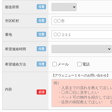
都道府県
任意
市区町村
任意
番地
任意
希望連絡時間
任意
メール
電話
希望連絡方法
任意
【アヴェニュー１６へのお問い合わせ】
内容
必須