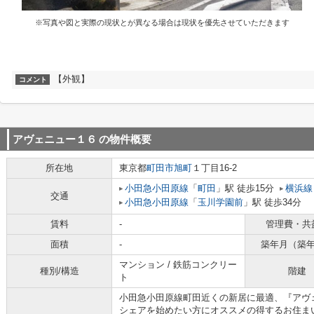
※写真や図と実際の現状とが異なる場合は現状を優先させていただきます
【外観】
コメント
アヴェニュー１６
の物件概要
所在地
東京都
町田市
旭町
１丁目16-2
小田急小田原線
「
町田
」駅 徒歩15分
横浜線
交通
小田急小田原線
「
玉川学園前
」駅 徒歩34分
賃料
-
管理費・共
面積
-
築年月（築
マンション / 鉄筋コンクリー
種別/構造
階建
ト
小田急小田原線町田近くの新居に最適、『アヴ
シェアを始めたい方にオススメの得するお住ま