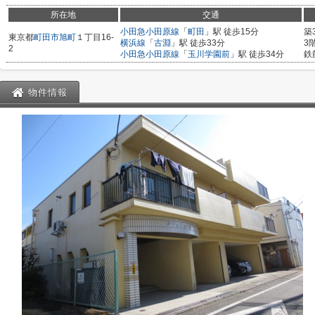
所在地
交通
小田急小田原線
「
町田
」駅 徒歩15分
築
東京都
町田市
旭町
１丁目16-
横浜線
「
古淵
」駅 徒歩33分
3
2
小田急小田原線
「
玉川学園前
」駅 徒歩34分
鉄
物件情報