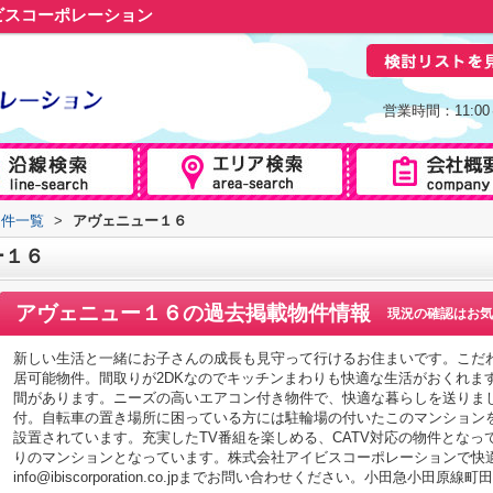
ビスコーポレーション
営業時間：11:0
物件一覧
>
アヴェニュー１６
ー１６
アヴェニュー１６
の過去掲載物件情報
現況の確認はお気
新しい生活と一緒にお子さんの成長も見守って行けるお住まいです。こだ
居可能物件。間取りが2DKなのでキッチンまわりも快適な生活がおくれます
間があります。ニーズの高いエアコン付き物件で、快適な暮らしを送りま
付。自転車の置き場所に困っている方には駐輪場の付いたこのマンション
設置されています。充実したTV番組を楽しめる、CATV対応の物件とな
りのマンションとなっています。株式会社アイビスコーポレーションで快
info@ibiscorporation.co.jpまでお問い合わせください。小田急小