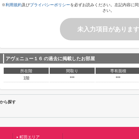
※
利用規約
及び
プライバシーポリシー
を必ずお読みください。左記内容に同
さい。
未入力項目がありま
アヴェニュー１６
の過去に掲載したお部屋
所在階
間取り
専有面積
1階
***
***
から探す
町田エリア