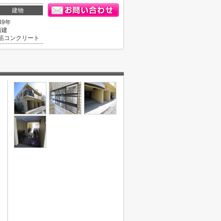
建物
39年
階建
筋コンクリート